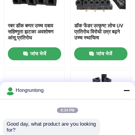
हमारे बारे में
रबर डॉक बम्पर उच्च दबाव
डॉक फेंडर उत्कृष्ट लोच UV
सहिष्णुता झटका अवशोषण
प्रतिरोध विरोधी उम्र बढ़ने
कारखाना भ्रमण
आंसू प्रतिरोध
उच्च स्थायित्व
जांच भेजें
जांच भेजें
गुणवत्ता नियंत्रण
एक उद्धरण का अनुरोध करें
Hongruntong
डॉक रबर फेंडर
8:34 PM
योकोहामा रबर फेंडर
Good day, what product are you looking 
for?
समुद्री रबर फेंडर उच्च प्रभाव
मरीन रबर फ़ेंडर भारी शुल्क
वायवीय रबर फेंडर