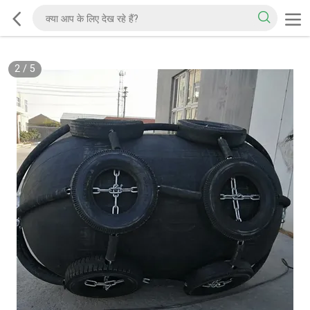
2
/
5