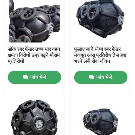
डॉक रबर फेंडर उच्च भार वहन
फुलाए जाने योग्य रबर फेंडर
क्षमता विरोधी उम्र बढ़ने मौसम
मजबूत आंसू प्रतिरोध तेज हवा
प्रतिरोधी
भरने लंबी सेवा जीवन
जांच भेजें
जांच भेजें
घर
उत्पाद
वीडियो