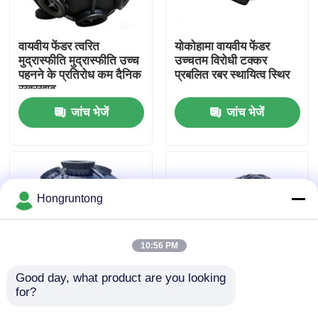
हमारे बारे में
वायवीय फेंडर त्वरित
योकोहामा वायवीय फेंडर
मुद्रास्फीति मुद्रास्फीति उच्च
उच्चतम विरोधी टक्कर
पहनने के प्रतिरोध कम दैनिक
प्रबलित रबर स्थायित्व स्थिर
कारखाना भ्रमण
रखरखाव
जांच भेजें
जांच भेजें
गुणवत्ता नियंत्रण
एक उद्धरण का अनुरोध करें
Hongruntong
डॉक रबर फेंडर
10:56 PM
योकोहामा रबर फेंडर
Good day, what product are you looking 
for?
फुलाए जाने योग्य रबर फेंडर
Pneumatic Rubber
उच्च प्रभाव अवशोषण उत्कृष्ट
Fender Lightweight
वायवीय रबर फेंडर