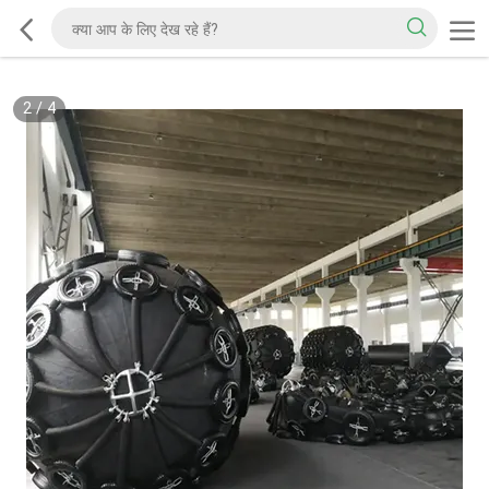
2
/
4