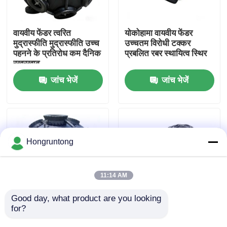
हमारे बारे में
वायवीय फेंडर त्वरित
योकोहामा वायवीय फेंडर
मुद्रास्फीति मुद्रास्फीति उच्च
उच्चतम विरोधी टक्कर
पहनने के प्रतिरोध कम दैनिक
प्रबलित रबर स्थायित्व स्थिर
कारखाना भ्रमण
रखरखाव
जांच भेजें
जांच भेजें
गुणवत्ता नियंत्रण
एक उद्धरण का अनुरोध करें
Hongruntong
डॉक रबर फेंडर
11:14 AM
योकोहामा रबर फेंडर
Good day, what product are you looking 
for?
फुलाए जाने योग्य रबर फेंडर
Pneumatic Rubber
उच्च प्रभाव अवशोषण उत्कृष्ट
Fender Lightweight
वायवीय रबर फेंडर