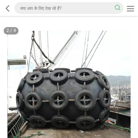
2
/
4