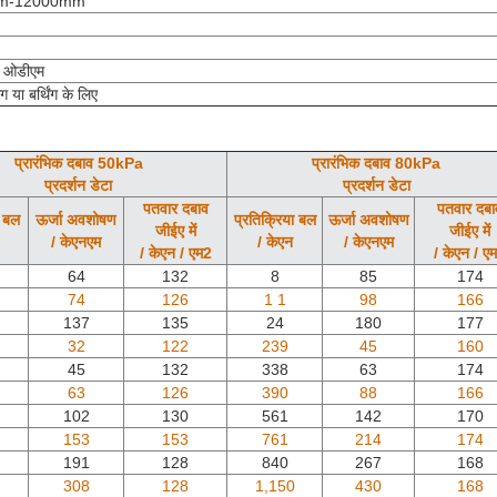
m-12000mm
 ओडीएम
ग या बर्थिंग के लिए
प्रारंभिक दबाव 50kPa
प्रारंभिक दबाव 80kPa
प्रदर्शन डेटा
प्रदर्शन डेटा
पतवार दबाव
पतवार दबा
ा बल
ऊर्जा अवशोषण
प्रतिक्रिया बल
ऊर्जा अवशोषण
जीईए में
जीईए में
/ केएनएम
/ केएन
/ केएनएम
/ केएन / एम2
/ केएन / ए
64
132
8
85
174
74
126
1 1
98
166
137
135
24
180
177
32
122
239
45
160
45
132
338
63
174
63
126
390
88
166
102
130
561
142
170
153
153
761
214
174
191
128
840
267
168
308
128
1,150
430
168