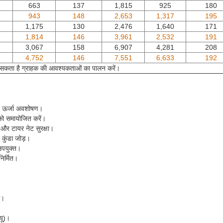
663
137
1,815
925
180
943
148
2,653
1,317
195
1,175
130
2,476
1,640
171
1,814
146
3,961
2,532
191
3,067
158
6,907
4,281
208
4,752
146
7,551
6,633
192
 सकता है ग्राहक की आवश्यकताओं का पालन करें।
्च ऊर्जा अवशोषण।
को समायोजित करें।
 और टायर नेट सुरक्षा।
 कुंडा जोड़।
 उपयुक्त।
र्मित।
ं।
यू)।