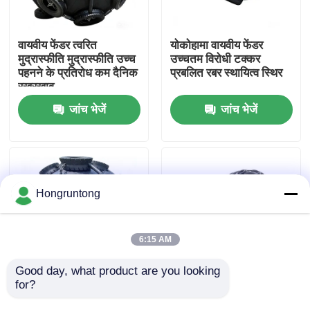
हमारे बारे में
वायवीय फेंडर त्वरित
योकोहामा वायवीय फेंडर
मुद्रास्फीति मुद्रास्फीति उच्च
उच्चतम विरोधी टक्कर
पहनने के प्रतिरोध कम दैनिक
प्रबलित रबर स्थायित्व स्थिर
कारखाना भ्रमण
रखरखाव
जांच भेजें
जांच भेजें
गुणवत्ता नियंत्रण
एक उद्धरण का अनुरोध करें
Hongruntong
डॉक रबर फेंडर
6:15 AM
योकोहामा रबर फेंडर
Good day, what product are you looking 
for?
फुलाए जाने योग्य रबर फेंडर
Pneumatic Rubber
उच्च प्रभाव अवशोषण उत्कृष्ट
Fender Lightweight
वायवीय रबर फेंडर