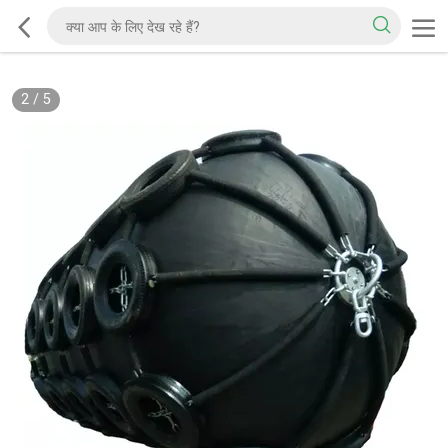
2
/
5