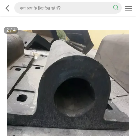
2
/
4