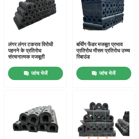
लंगर लंगर टकराव विरोधी
बर्थिंग फेंडर मजबूत प्रभाव
पहनने के प्रतिरोध
प्रतिरोध मौसम प्रतिरोध उच्च
संरचनात्मक मजबूती
रिबाउंड
जांच भेजें
जांच भेजें
घर
उत्पाद
वीडियो