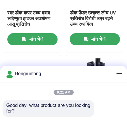
रबर डॉक बम्पर उच्च दबाव
डॉक फेंडर उत्कृष्ट लोच UV
हमारे बारे में
सहिष्णुता झटका अवशोषण
प्रतिरोध विरोधी उम्र बढ़ने
आंसू प्रतिरोध
उच्च स्थायित्व
कारखाना भ्रमण
जांच भेजें
जांच भेजें
गुणवत्ता नियंत्रण
एक उद्धरण का अनुरोध करें
Hongruntong
डॉक रबर फेंडर
9:21 AM
Good day, what product are you looking 
योकोहामा रबर फेंडर
for?
समुद्री रबर फेंडर उच्च प्रभाव
मरीन रबर फ़ेंडर भारी शुल्क
प्रतिरोध समुद्री जल क्षरण
रबर बेहतर शॉक अवशोषण
प्रतिरोध
सिद्ध विश्वसनीयता
वायवीय रबर फेंडर