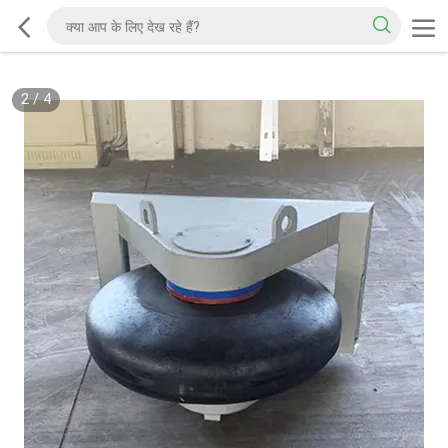
2
/
4