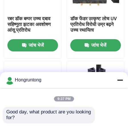
हमारे बारे में
रबर डॉक बम्पर उच्च दबाव
डॉक फेंडर उत्कृष्ट लोच UV
सहिष्णुता झटका अवशोषण
प्रतिरोध विरोधी उम्र बढ़ने
आंसू प्रतिरोध
उच्च स्थायित्व
कारखाना भ्रमण
जांच भेजें
जांच भेजें
गुणवत्ता नियंत्रण
एक उद्धरण का अनुरोध करें
Hongruntong
डॉक रबर फेंडर
9:37 PM
योकोहामा रबर फेंडर
Good day, what product are you looking 
for?
समुद्री रबर फेंडर उच्च प्रभाव
मरीन रबर फ़ेंडर भारी शुल्क
प्रतिरोध समुद्री जल क्षरण
रबर बेहतर शॉक अवशोषण
वायवीय रबर फेंडर