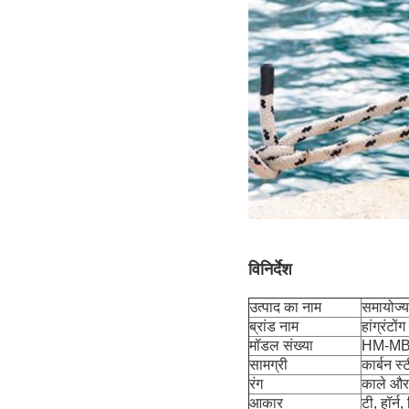
विनिर्देश
उत्पाद का नाम
समायोज्
ब्रांड नाम
हांग्रंटों
मॉडल संख्या
HM-MB
सामग्री
कार्बन स
रंग
काले और 
आकार
टी, हॉर्