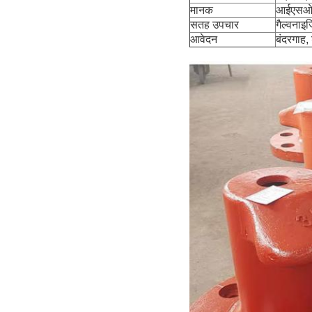
मानक
आईएसओ
सतह उपचार
गैल्वनाइजि
आवेदन
बंदरगाह,