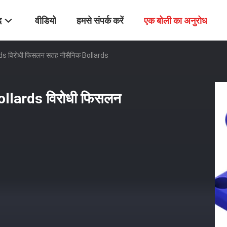
द
वीडियो
हमसे संपर्क करें
एक बोली का अनुरोध
ards विरोधी फिसलन सतह नौसैनिक Bollards
bollards विरोधी फिसलन