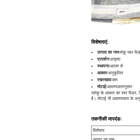
विशेषताएं:
उत्पाद का नामः
शंकु रबर फें
प्रदर्शनः
उत्कृष्ट
स्थापनाः
आराम से
आकारः
अनुकूलित
रखरखावः
कम
मोटाईः
आवश्यकतानुसार
द
शंकु के आकार का रबर फेंडर
, 
है। मोटाई भी आवश्यकता के अन
तकनीकी मापदंडः
विशेषता
उत्पाद का नाम