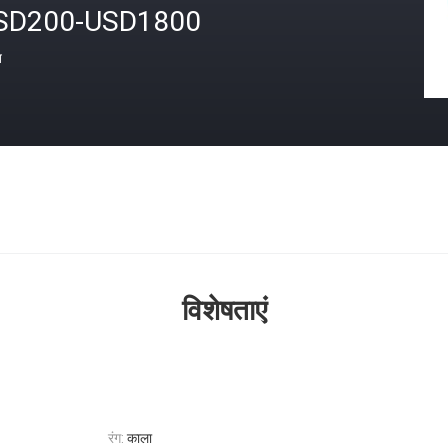
SD200-USD1800
त
विशेषताएं
रंग:
काला