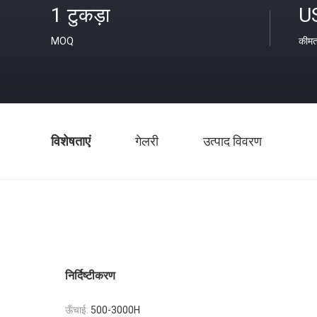
1 टुकड़ा
U
MOQ
कीम
विशेषताएं
गेलरी
उत्पाद विवरण
निर्दिष्टीकरण
ऊँचाई:
500-3000H