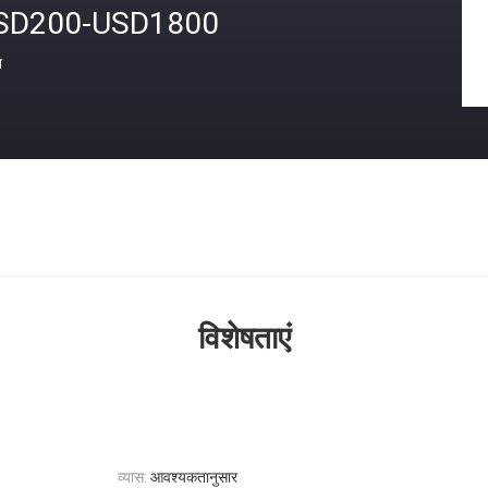
SD200-USD1800
त
विशेषताएं
व्यास:
आवश्यकतानुसार