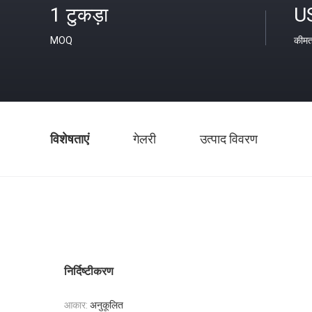
1 टुकड़ा
U
MOQ
कीम
विशेषताएं
गेलरी
उत्पाद विवरण
निर्दिष्टीकरण
आकार:
अनुकूलित