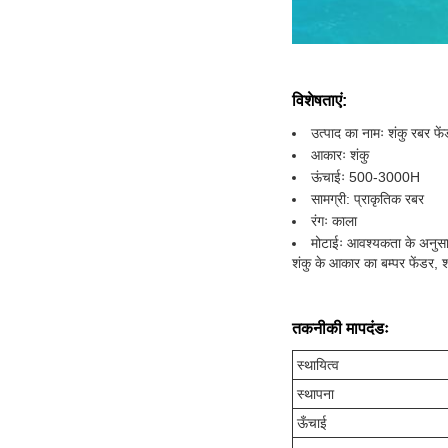
विशेषताएं:
उत्पाद का नामः शंकु रबर फे
आकारः शंकु
ऊंचाईः 500-3000H
सामग्री: प्राकृतिक रबर
रंगः काला
मोटाईः आवश्यकता के अनुस
शंकु के आकार का बम्पर फेंडर, 
तकनीकी मापदंडः
स्थायित्व
स्थापना
ऊँचाई