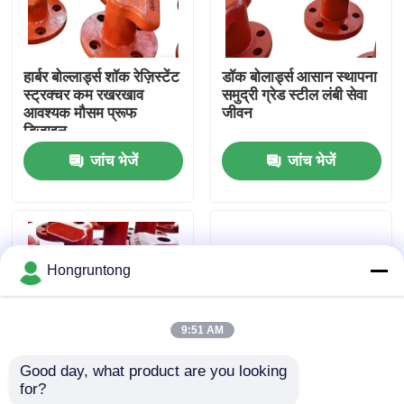
हमारे बारे में
हार्बर बोल्लार्ड्स शॉक रेज़िस्टेंट
डॉक बोलार्ड्स आसान स्थापना
स्ट्रक्चर कम रखरखाव
समुद्री ग्रेड स्टील लंबी सेवा
कारखाना भ्रमण
आवश्यक मौसम प्रूफ
जीवन
डिज़ाइन
जांच भेजें
जांच भेजें
गुणवत्ता नियंत्रण
एक उद्धरण का अनुरोध करें
Hongruntong
डॉक रबर फेंडर
9:51 AM
योकोहामा रबर फेंडर
Good day, what product are you looking 
for?
लंगर लगाने वाले बोलार्ड्स भारी
घाट के बोलार्ड्स अत्यधिक
वायवीय रबर फेंडर