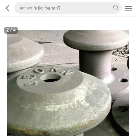
2
/
4