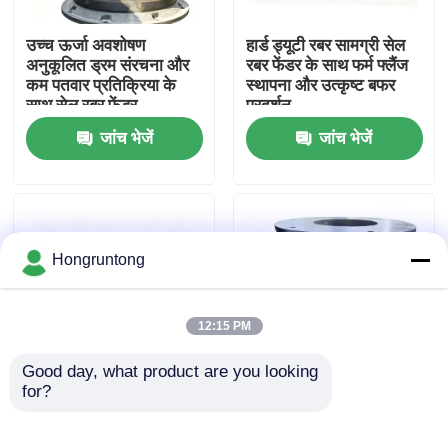
उच्च ऊर्जा अवशोषण
हार्ड ड्यूटी रबर सामग्री सेल
हमारे बारे में
अनुकूलित ड्रम संरचना और
रबर फेंडर के साथ फर्म फ्लैंज
कम पतवार प्रतिक्रिया के
स्थापना और उत्कृष्ट बफर
साथ सेल रबर फेंडर
प्रदर्शन
कारखाना भ्रमण
जांच भेजें
जांच भेजें
गुणवत्ता नियंत्रण
एक उद्धरण का अनुरोध करें
Hongruntong
डॉक रबर फेंडर
12:15 PM
Good day, what product are you looking 
योकोहामा रबर फेंडर
for?
समुद्री और डॉक अनुप्रयोगों
रबर फेंडर भारी ड्यूटी कुशनिंग
के लिए उच्च ऊर्जा अवशोषण,
एंटीकोरोशन स्थिर प्रदर्शन
मजबूत एंटी-इम्पैक्ट और
वायवीय रबर फेंडर