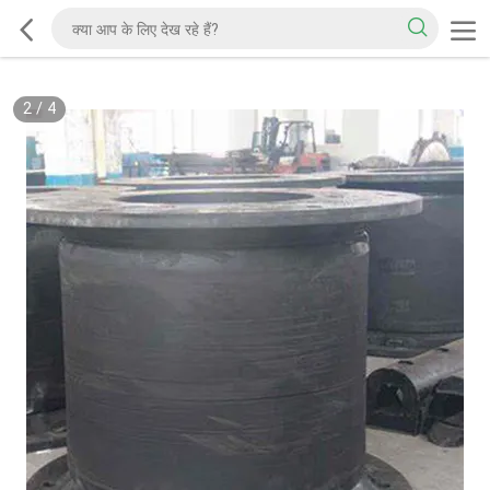
2
/
4