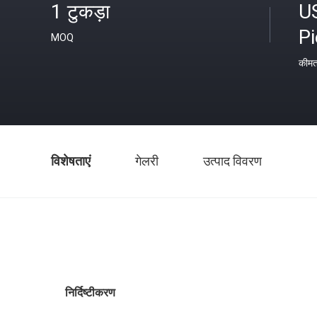
1 टुकड़ा
U
P
MOQ
कीम
विशेषताएं
गेलरी
उत्पाद विवरण
निर्दिष्टीकरण