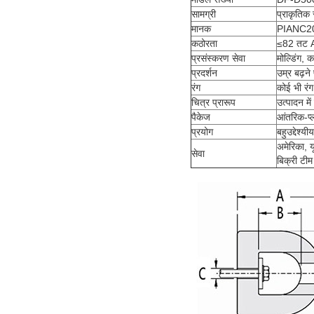
सामग्री
प्राकृति
मानक
PIANC2
कठोरता
≤82 तट 
प्रसंस्करण सेवा
मोल्डिंग, क
प्रदर्शन
उम्र बढ़ने
रंग
कोई भी रंग
चित्र प्रारूप
उत्पादन म
पैकेज
आंतरिक-प्ल
प्रयोग
बहुउद्देश्य
अमेरिका, यू
सेवा
बिक्री टीम