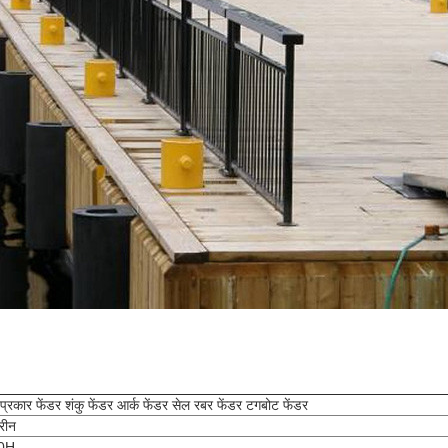
प्रकार फेंडर शंकु फेंडर आर्क फेंडर सेल रबर फेंडर टगबोट फेंडर
मरीन
0H