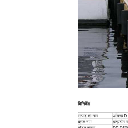
विनिर्देश
उत्पाद का नाम
अभिनव
D 
ब्रांड नाम
हांग्रंटोंग 
मॉडल संख्या
DF-D50