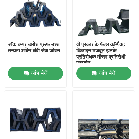
डॉक बम्पर खरोंच प्रूफ उच्च
वी प्रकार के फेंडर कॉम्पैक्ट
तन्यता शक्ति लंबी सेवा जीवन
डिजाइन मजबूत झटके
प्रतिरोधक मौसम प्रतिरोधी
प्रदर्शन
जांच भेजें
जांच भेजें
घर
उत्पाद
वीडियो