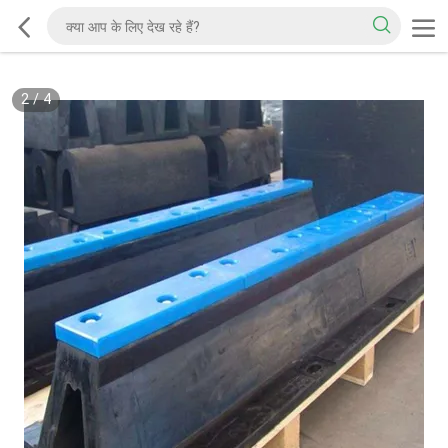
2
/
4