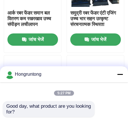
आर्क रबर फेंडर समान बल
समुद्री रबर फेंडर एंटी एजिंग
हमारे बारे में
वितरण कम रखरखाव उच्च
उच्च भार सहन उत्कृष्ट
संपीड़न लचीलापन
संरचनात्मक स्थिरता
कारखाना भ्रमण
जांच भेजें
जांच भेजें
गुणवत्ता नियंत्रण
एक उद्धरण का अनुरोध करें
Hongruntong
डॉक रबर फेंडर
5:27 PM
Good day, what product are you looking 
योकोहामा रबर फेंडर
for?
डॉक फेंडर उच्च पहनने
V Style Wharf Fender
प्रतिरोध उत्कृष्ट प्रभाव
High Compression
अवशोषण टिकाऊ समुद्री
Strength UV Resistant
वायवीय रबर फेंडर