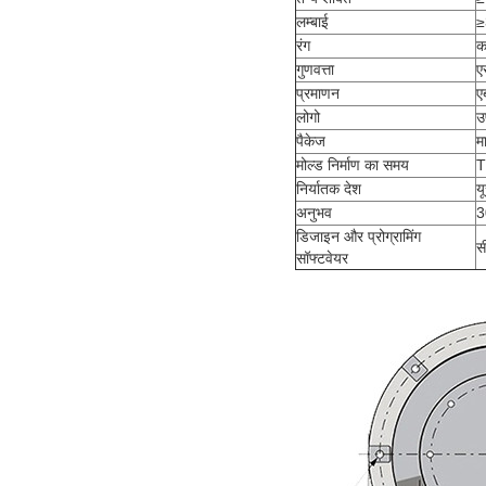
लम्बाई
≥
रंग
क
गुणवत्ता
ए
प्रमाणन
ए
लोगो
उ
पैकेज
म
मोल्ड निर्माण का समय
T
निर्यातक देश
य
अनुभव
3
डिजाइन और प्रोग्रामिंग
स
सॉफ्टवेयर