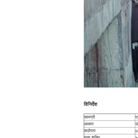
विनिर्देश
सामग्री
प
आकार
ऊ
कठोरता
≤
तन्य शक्ति
≥