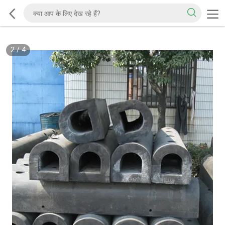
2
/
4