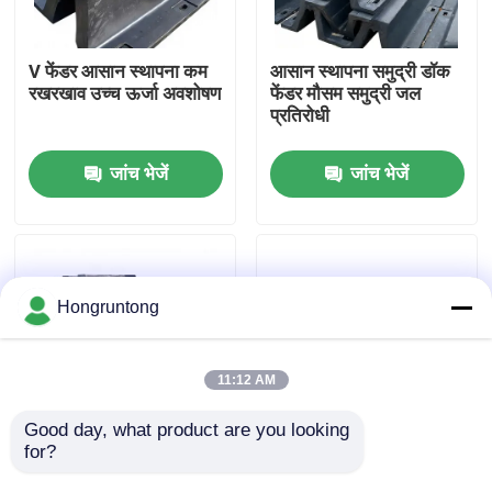
हमारे बारे में
V फेंडर आसान स्थापना कम
आसान स्थापना समुद्री डॉक
रखरखाव उच्च ऊर्जा अवशोषण
फेंडर मौसम समुद्री जल
प्रतिरोधी
कारखाना भ्रमण
जांच भेजें
जांच भेजें
गुणवत्ता नियंत्रण
एक उद्धरण का अनुरोध करें
Hongruntong
डॉक रबर फेंडर
11:12 AM
योकोहामा रबर फेंडर
Good day, what product are you looking 
for?
वी डॉक फेंडर उच्च प्रभाव
हल्का डॉकिंग फेंडर एंटी स्लिप
अवशोषण उत्कृष्ट संपीड़न
सतह बनावट आसान स्थापना
वायवीय रबर फेंडर