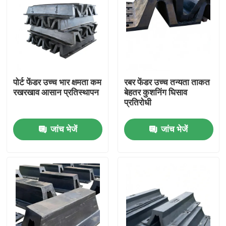
पोर्ट फेंडर उच्च भार क्षमता कम
रबर फेंडर उच्च तन्यता ताकत
रखरखाव आसान प्रतिस्थापन
बेहतर कुशनिंग घिसाव
प्रतिरोधी
जांच भेजें
जांच भेजें
घर
उत्पाद
वीडियो