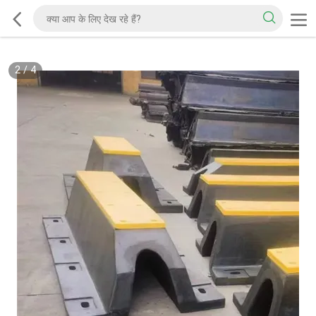
2
/
4