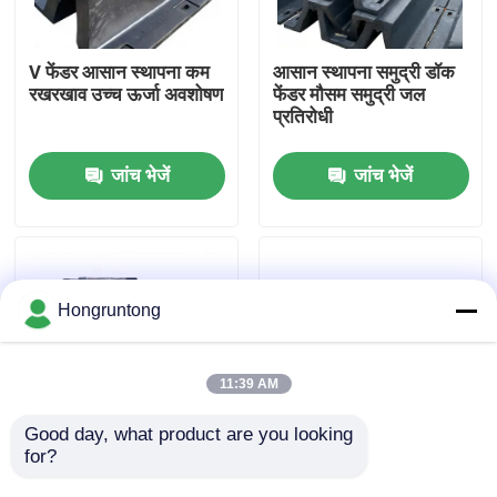
हमारे बारे में
V फेंडर आसान स्थापना कम
आसान स्थापना समुद्री डॉक
रखरखाव उच्च ऊर्जा अवशोषण
फेंडर मौसम समुद्री जल
प्रतिरोधी
कारखाना भ्रमण
जांच भेजें
जांच भेजें
गुणवत्ता नियंत्रण
एक उद्धरण का अनुरोध करें
Hongruntong
डॉक रबर फेंडर
11:39 AM
योकोहामा रबर फेंडर
Good day, what product are you looking 
for?
वी डॉक फेंडर उच्च प्रभाव
हल्का डॉकिंग फेंडर एंटी स्लिप
अवशोषण उत्कृष्ट संपीड़न
सतह बनावट आसान स्थापना
वायवीय रबर फेंडर