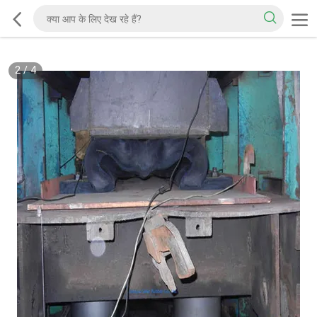
2
/
4