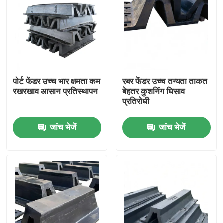
पोर्ट फेंडर उच्च भार क्षमता कम
रबर फेंडर उच्च तन्यता ताकत
रखरखाव आसान प्रतिस्थापन
बेहतर कुशनिंग घिसाव
प्रतिरोधी
जांच भेजें
जांच भेजें
घर
उत्पाद
वीडियो