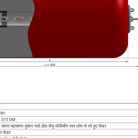
ंडर
.5*3.0M
ी सागर महासागर कुशन गार्ड ठोस पीयू पॉलीथीन रबर फोम से भरे हुए फेंडर
ंग फेंडर