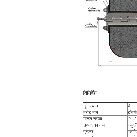
विनिर्देश
मूल स्थान
चीन
ब्रांड नाम
डॉकफे
मॉडल संख्या
DF-1
उत्पाद का नाम
समुद्र
प्रकार
फ्लोटि