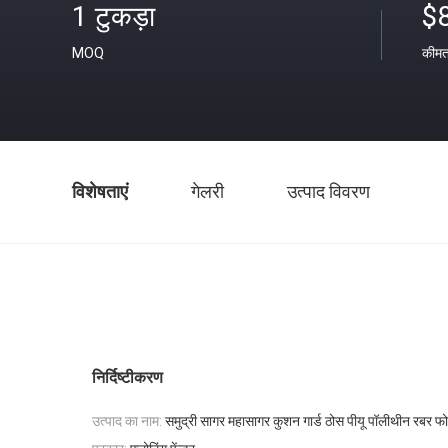
1 टुकड़ा
$
MOQ
कीम
विशेषताएं
गेलरी
उत्पाद विवरण
निर्दिष्टीकरण
उत्पाद का नाम:
समुद्री सागर महासागर कुशन गार्ड ठोस पीयू पॉलीथीन रबर फोम