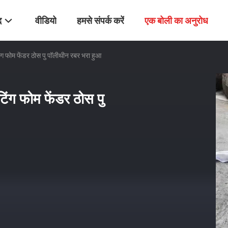
द
वीडियो
हमसे संपर्क करें
एक बोली का अनुरोध
िंग फोम फेंडर ठोस पु पॉलीथीन रबर भरा हुआ
टिंग फोम फेंडर ठोस पु