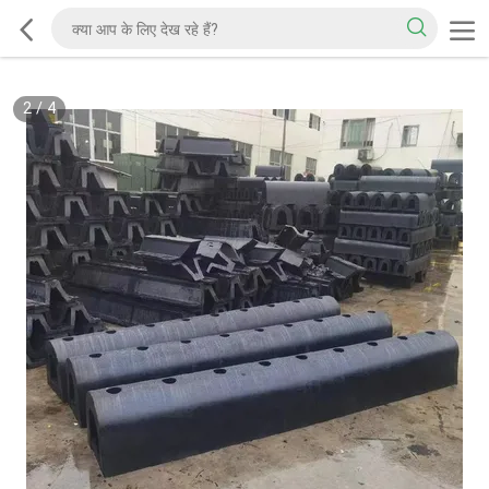
2
/
4