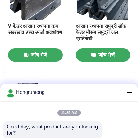
हमारे बारे में
V फेंडर आसान स्थापना कम
आसान स्थापना समुद्री डॉक
रखरखाव उच्च ऊर्जा अवशोषण
फेंडर मौसम समुद्री जल
कारखाना भ्रमण
प्रतिरोधी
जांच भेजें
जांच भेजें
गुणवत्ता नियंत्रण
एक उद्धरण का अनुरोध करें
Hongruntong
डॉक रबर फेंडर
11:25 AM
योकोहामा रबर फेंडर
Good day, what product are you looking 
for?
वी डॉक फेंडर उच्च प्रभाव
हल्का डॉकिंग फेंडर एंटी स्लिप
वायवीय रबर फेंडर