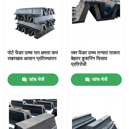
पोर्ट फेंडर उच्च भार क्षमता कम
रबर फेंडर उच्च तन्यता ताकत
रखरखाव आसान प्रतिस्थापन
बेहतर कुशनिंग घिसाव
प्रतिरोधी
जांच भेजें
जांच भेजें
घर
उत्पाद
वीडियो