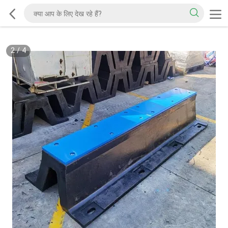
2
/
4