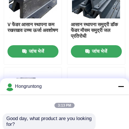
हमारे बारे में
V फेंडर आसान स्थापना कम
आसान स्थापना समुद्री डॉक
रखरखाव उच्च ऊर्जा अवशोषण
फेंडर मौसम समुद्री जल
कारखाना भ्रमण
प्रतिरोधी
जांच भेजें
जांच भेजें
गुणवत्ता नियंत्रण
एक उद्धरण का अनुरोध करें
Hongruntong
डॉक रबर फेंडर
3:13 PM
योकोहामा रबर फेंडर
Good day, what product are you looking 
for?
वी डॉक फेंडर उच्च प्रभाव
हल्का डॉकिंग फेंडर एंटी स्लिप
वायवीय रबर फेंडर