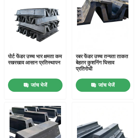
पोर्ट फेंडर उच्च भार क्षमता कम
रबर फेंडर उच्च तन्यता ताकत
रखरखाव आसान प्रतिस्थापन
बेहतर कुशनिंग घिसाव
प्रतिरोधी
जांच भेजें
जांच भेजें
घर
उत्पाद
वीडियो