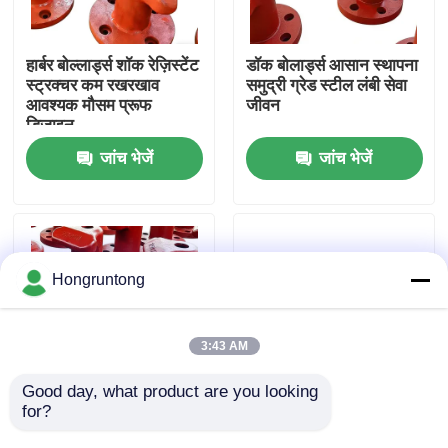
हमारे बारे में
हार्बर बोल्लार्ड्स शॉक रेज़िस्टेंट
डॉक बोलार्ड्स आसान स्थापना
स्ट्रक्चर कम रखरखाव
समुद्री ग्रेड स्टील लंबी सेवा
आवश्यक मौसम प्रूफ
जीवन
कारखाना भ्रमण
डिज़ाइन
जांच भेजें
जांच भेजें
गुणवत्ता नियंत्रण
एक उद्धरण का अनुरोध करें
Hongruntong
डॉक रबर फेंडर
3:43 AM
योकोहामा रबर फेंडर
Good day, what product are you looking 
for?
लंगर लगाने वाले बोलार्ड्स भारी
घाट के बोलार्ड्स अत्यधिक
शुल्क टिकाऊ संक्षारण
टिकाऊ जंग रोधी भारी शुल्क
वायवीय रबर फेंडर