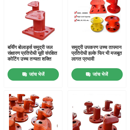
बर्थिंग बोलार्ड्स समुद्री जल
समुद्री उपकरण उच्च तापमान
संक्षारण प्रतिरोधी यूवी संरक्षित
प्रतिरोधी हल्के फिर भी मजबूत
कोटिंग उच्च तन्यता शक्ति
लागत प्रभावी
जांच भेजें
जांच भेजें
घर
उत्पाद
वीडियो