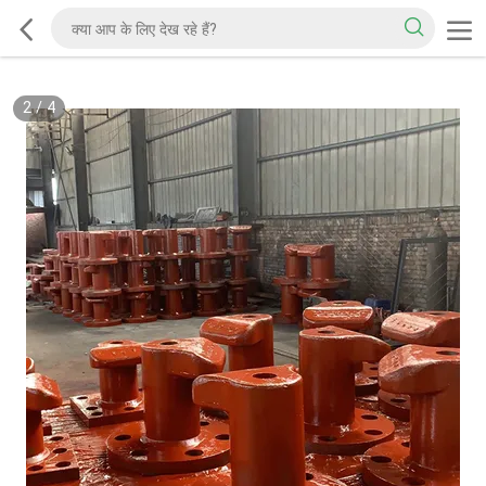
2
/
4