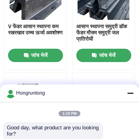
हमारे बारे में
V फेंडर आसान स्थापना कम
आसान स्थापना समुद्री डॉक
रखरखाव उच्च ऊर्जा अवशोषण
फेंडर मौसम समुद्री जल
कारखाना भ्रमण
प्रतिरोधी
जांच भेजें
जांच भेजें
गुणवत्ता नियंत्रण
एक उद्धरण का अनुरोध करें
Hongruntong
डॉक रबर फेंडर
1:10 PM
योकोहामा रबर फेंडर
Good day, what product are you looking 
for?
वी डॉक फेंडर उच्च प्रभाव
हल्का डॉकिंग फेंडर एंटी स्लिप
वायवीय रबर फेंडर