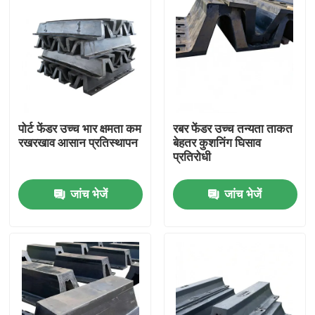
पोर्ट फेंडर उच्च भार क्षमता कम
रबर फेंडर उच्च तन्यता ताकत
रखरखाव आसान प्रतिस्थापन
बेहतर कुशनिंग घिसाव
प्रतिरोधी
जांच भेजें
जांच भेजें
घर
उत्पाद
वीडियो