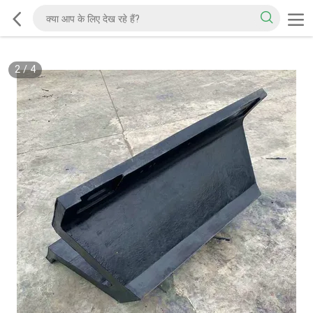
2
/
4