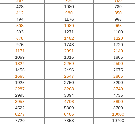
367
926
700
428
1080
780
412
980
850
494
1176
965
508
1089
965
593
1271
1100
678
1452
1220
976
1743
1720
1171
2091
2140
1059
1815
1865
1324
2269
2500
1456
2496
2675
1668
2647
2865
1925
2750
3200
2287
3268
3740
2998
3894
4735
3953
4706
5800
4522
5809
8700
6277
6405
10000
7720
7353
10700