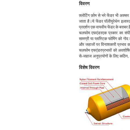
विवरण
फ़्लोटिंग फ़ोम से भरे फेंडर भी अक्स
जाता है।ये फेंडर पॉलीयुरेथेन इलास्
प्रदर्शन एक वायवीय फेंडर के बराबर है
चल
फोम एफ
एंडर
एक प्रकार का संपीड
सामग्री या प्लास्टिक फोमिंग को गोद
और जहाजों पर विनाशकारी प्रभाव क
चल
फोम एफ
एंडर
प्रभावों को अवशोष
से-जहाज अनुप्रयोगों के लिए कठिन, भ
विशेष विवरण