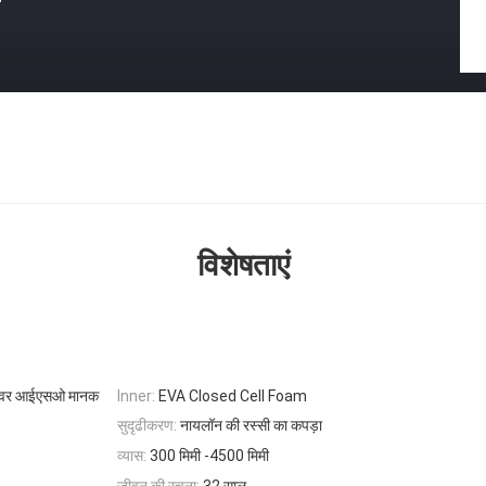
विशेषताएं
ेन कवर आईएसओ मानक
Inner:
EVA Closed Cell Foam
सुदृढीकरण:
नायलॉन की रस्सी का कपड़ा
व्यास:
300 मिमी -4500 मिमी
जीवन की रचना:
32 साल