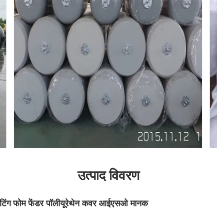
उत्पाद विवरण
्लोटिंग फोम फेंडर पॉलीयूरेथेन कवर आईएसओ मानक