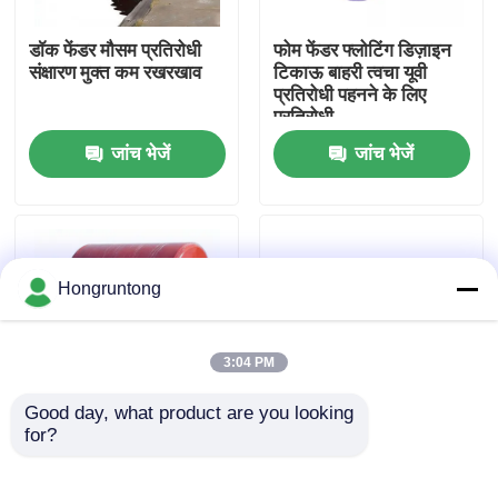
डॉक फेंडर मौसम प्रतिरोधी
फोम फेंडर फ्लोटिंग डिज़ाइन
हमारे बारे में
संक्षारण मुक्त कम रखरखाव
टिकाऊ बाहरी त्वचा यूवी
प्रतिरोधी पहनने के लिए
प्रतिरोधी
कारखाना भ्रमण
जांच भेजें
जांच भेजें
गुणवत्ता नियंत्रण
एक उद्धरण का अनुरोध करें
Hongruntong
डॉक रबर फेंडर
3:04 PM
Good day, what product are you looking 
योकोहामा रबर फेंडर
for?
फ्लोटिंग फोम फेंडर उच्च ऊर्जा
समुद्री ग्रेड फोम फेंडर्स सड़न
अवशोषण उत्कृष्ट प्रभाव
प्रतिरोधी मोल्ड प्रूफ पर्यावरण
प्रतिरोध अथाह संरचना
के अनुकूल गैर विषैले
वायवीय रबर फेंडर