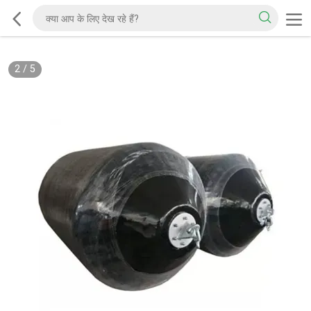
2
/
5