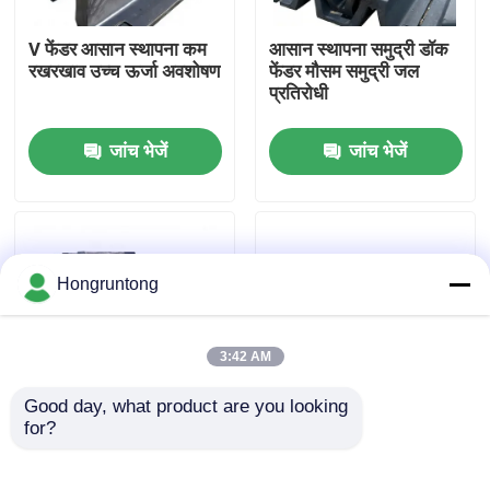
V फेंडर आसान स्थापना कम
आसान स्थापना समुद्री डॉक
हमारे बारे में
रखरखाव उच्च ऊर्जा अवशोषण
फेंडर मौसम समुद्री जल
प्रतिरोधी
कारखाना भ्रमण
जांच भेजें
जांच भेजें
गुणवत्ता नियंत्रण
एक उद्धरण का अनुरोध करें
Hongruntong
डॉक रबर फेंडर
3:42 AM
Good day, what product are you looking 
योकोहामा रबर फेंडर
for?
वी डॉक फेंडर उच्च प्रभाव
हल्का डॉकिंग फेंडर एंटी स्लिप
अवशोषण उत्कृष्ट संपीड़न
सतह बनावट आसान स्थापना
प्रतिरोध लंबा सेवा जीवन
वायवीय रबर फेंडर