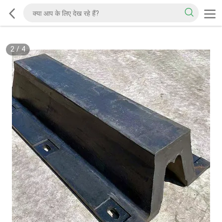
2
/
4