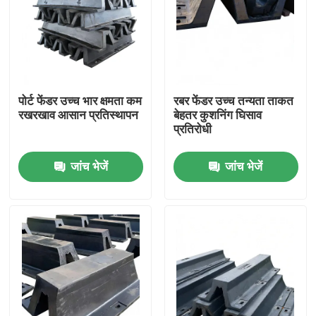
पोर्ट फेंडर उच्च भार क्षमता कम
रबर फेंडर उच्च तन्यता ताकत
रखरखाव आसान प्रतिस्थापन
बेहतर कुशनिंग घिसाव
प्रतिरोधी
जांच भेजें
जांच भेजें
घर
उत्पाद
वीडियो