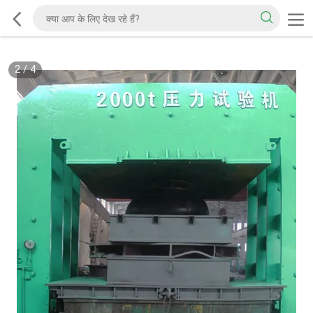
2
/
4