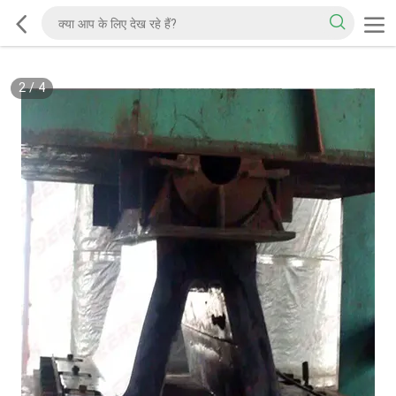
2
/
4