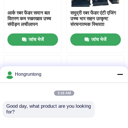
आर्क रबर फेंडर समान बल
समुद्री रबर फेंडर एंटी एजिंग
हमारे बारे में
वितरण कम रखरखाव उच्च
उच्च भार सहन उत्कृष्ट
संपीड़न लचीलापन
संरचनात्मक स्थिरता
कारखाना भ्रमण
जांच भेजें
जांच भेजें
गुणवत्ता नियंत्रण
एक उद्धरण का अनुरोध करें
Hongruntong
डॉक रबर फेंडर
3:16 AM
Good day, what product are you looking 
योकोहामा रबर फेंडर
for?
डॉक फेंडर उच्च पहनने
V Style Wharf Fender
प्रतिरोध उत्कृष्ट प्रभाव
High Compression
अवशोषण टिकाऊ समुद्री
Strength UV Resistant
वायवीय रबर फेंडर