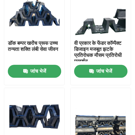
डॉक बम्पर खरोंच प्रूफ उच्च
वी प्रकार के फेंडर कॉम्पैक्ट
तन्यता शक्ति लंबी सेवा जीवन
डिजाइन मजबूत झटके
प्रतिरोधक मौसम प्रतिरोधी
प्रदर्शन
जांच भेजें
जांच भेजें
घर
उत्पाद
वीडियो