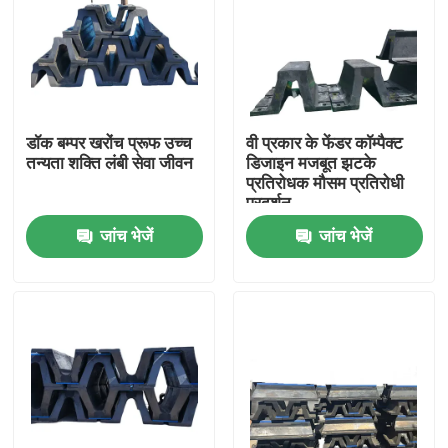
डॉक बम्पर खरोंच प्रूफ उच्च
वी प्रकार के फेंडर कॉम्पैक्ट
तन्यता शक्ति लंबी सेवा जीवन
डिजाइन मजबूत झटके
प्रतिरोधक मौसम प्रतिरोधी
प्रदर्शन
जांच भेजें
जांच भेजें
घर
उत्पाद
वीडियो