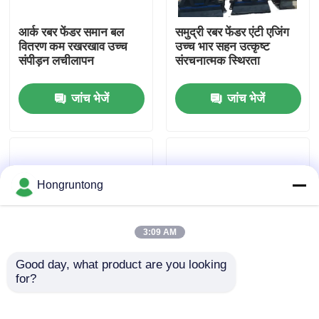
आर्क रबर फेंडर समान बल
समुद्री रबर फेंडर एंटी एजिंग
हमारे बारे में
वितरण कम रखरखाव उच्च
उच्च भार सहन उत्कृष्ट
संपीड़न लचीलापन
संरचनात्मक स्थिरता
कारखाना भ्रमण
जांच भेजें
जांच भेजें
गुणवत्ता नियंत्रण
एक उद्धरण का अनुरोध करें
Hongruntong
डॉक रबर फेंडर
3:09 AM
Good day, what product are you looking 
योकोहामा रबर फेंडर
for?
डॉक फेंडर उच्च पहनने
V Style Wharf Fender
प्रतिरोध उत्कृष्ट प्रभाव
High Compression
अवशोषण टिकाऊ समुद्री
Strength UV Resistant
वायवीय रबर फेंडर