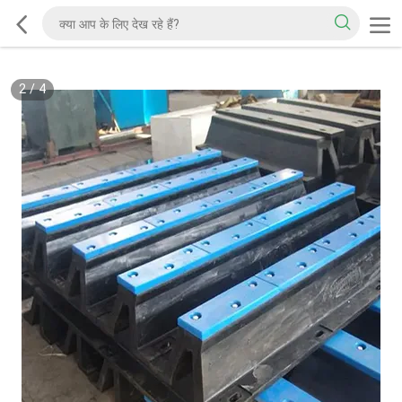
2
/
4